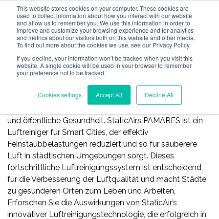
This website stores cookies on your computer. These cookies are
used to collect information about how you interact with our website
and allow us to remember you. We use this information in order to
improve and customize your browsing experience and for analytics
and metrics about our visitors both on this website and other media.
To find out more about the cookies we use, see our Privacy Policy
If you decline, your information won’t be tracked when you visit this
website. A single cookie will be used in your browser to remember
your preference not to be tracked.
Projekte in Smart City
Cookies settings
Accept All
Decline All
In modernen intelligenten Städten ist die Bekämpfung
der Luftverschmutzung entscheidend für Nachhaltigkeit
und öffentliche Gesundheit. StaticAirs PAMARES ist ein
Luftreiniger für Smart Cities, der effektiv
Feinstaubbelastungen reduziert und so für sauberere
Luft in städtischen Umgebungen sorgt. Dieses
fortschrittliche Luftreinigungssystem ist entscheidend
für die Verbesserung der Luftqualität und macht Städte
zu gesünderen Orten zum Leben und Arbeiten.
Erforschen Sie die Auswirkungen von StaticAir’s
innovativer Luftreinigungstechnologie, die erfolgreich in