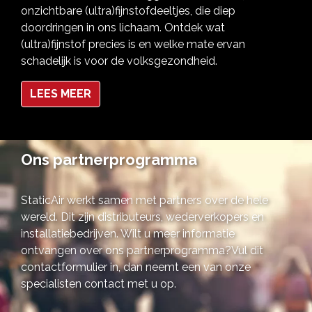
onzichtbare (ultra)fijnstofdeeltjes, die diep
doordringen in ons lichaam. Ontdek wat
(ultra)fijnstof precies is en welke mate ervan
schadelijk is voor de volksgezondheid.
LEES MEER
Ons partnerprogramma
StaticAir werkt samen met partners over de hele
wereld. Dit zijn distributeurs, wederverkopers en
installatiebedrijven. Wilt u meer informatie
ontvangen over ons partnerprogramma?Vul dit
contactformulier in, dan neemt een van onze
specialisten contact met u op.