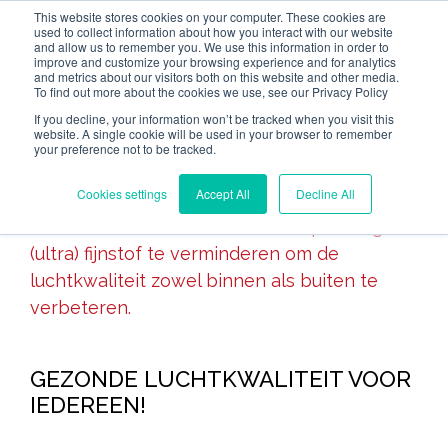
This website stores cookies on your computer. These cookies are
used to collect information about how you interact with our website
and allow us to remember you. We use this information in order to
improve and customize your browsing experience and for analytics
and metrics about our visitors both on this website and other media.
To find out more about the cookies we use, see our Privacy Policy
GEZONDE
If you decline, your information won’t be tracked when you visit this
website. A single cookie will be used in your browser to remember
LUCHTKWALITEIT VOOR
your preference not to be tracked.
IEDEREEN
Cookies settings
Accept All
Decline All
StaticAir biedt een innovatieve oplossing om
(ultra) fijnstof te verminderen om de
luchtkwaliteit zowel binnen als buiten te
verbeteren.
GEZONDE LUCHTKWALITEIT VOOR
IEDEREEN!