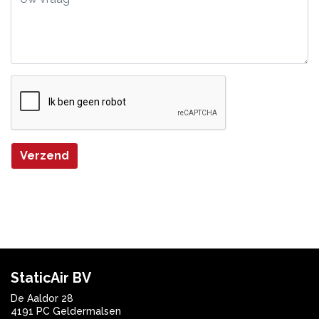
Verzend
StaticAir BV
De Aaldor 28
4191 PC Geldermalsen