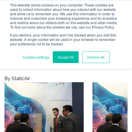
This website stores cookies on your computer. These cookies are
used to collect information about how you interact with our website
and allow us to remember you. We use this information in order to
improve and customize your browsing experience and for analytics
and metrics about our visitors both on this website and other media.
To find out more about the cookies we use, see our Privacy Policy
If you decline, your information won’t be tracked when you visit this
website. A single cookie will be used in your browser to remember
1 MIN LEESTIJD
your preference not to be tracked.
Intertraffic 2018 was een groot
Cookies settings
Accept All
Decline All
succes!
By StaticAir